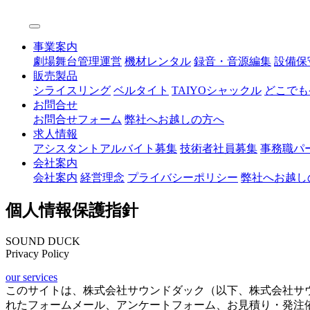
事業案内
劇場舞台管理運営
機材レンタル
録音・音源編集
設備保
販売製品
シライスリング
ベルタイト
TAIYOシャックル
どこでも
お問合せ
お問合せフォーム
弊社へお越しの方へ
求人情報
アシスタントアルバイト募集
技術者社員募集
事務職パ
会社案内
会社案内
経営理念
プライバシーポリシー
弊社へお越し
個人情報保護指針
SOUND DUCK
Privacy Policy
our services
このサイトは、株式会社サウンドダック（以下、株式会社サ
れたフォームメール、アンケートフォーム、お見積り・発注