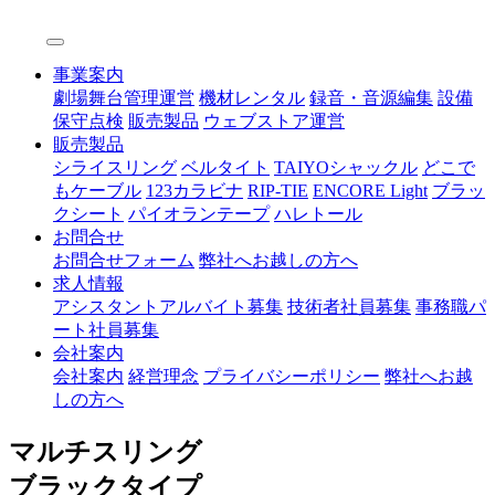
事業案内
劇場舞台管理運営
機材レンタル
録音・音源編集
設備
保守点検
販売製品
ウェブストア運営
販売製品
シライスリング
ベルタイト
TAIYOシャックル
どこで
もケーブル
123カラビナ
RIP-TIE
ENCORE Light
ブラッ
クシート
パイオランテープ
ハレトール
お問合せ
お問合せフォーム
弊社へお越しの方へ
求人情報
アシスタントアルバイト募集
技術者社員募集
事務職パ
ート社員募集
会社案内
会社案内
経営理念
プライバシーポリシー
弊社へお越
しの方へ
マルチスリング
ブラックタイプ